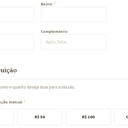
Bairro
Complemento
buição
como e quanto deseja doar para a missão.
ração mensal
R$ 50
R$ 100
O