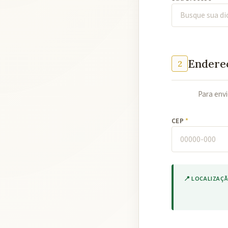
Endere
2
Para envi
CEP
📍 LOCALIZAÇ