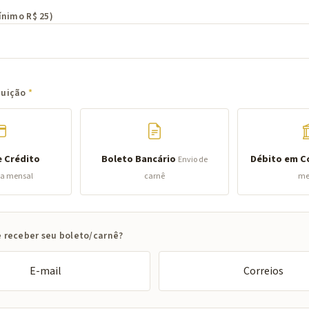
ínimo R$ 25)
buição
e Crédito
Boleto Bancário
Débito em C
Envio de
ia mensal
carnê
me
 receber seu boleto/carnê?
E-mail
Correios