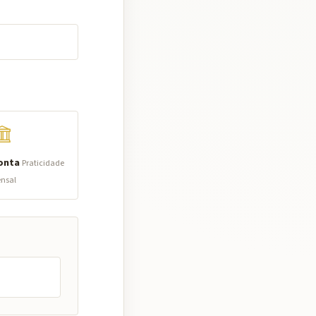
onta
Praticidade
nsal