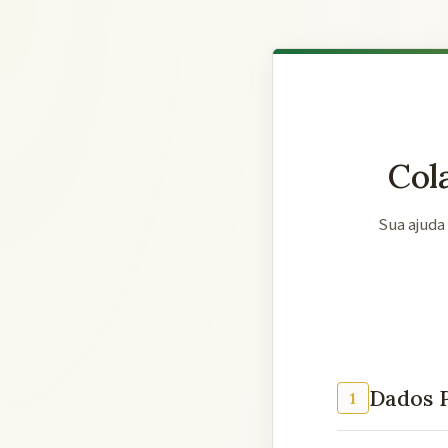
Col
Sua ajuda
Dados P
1